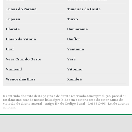
Tunas do Paraná
Tuneiras do Oeste
Tupãssi
Turvo
Ubiratã
Umuarama
União da Vitória
Uniflor
Uraí
Ventania
Vera Cruz do Oeste
Verê
Virmond
Vitorino
Wenceslau Braz
Xambrê
O conteúdo do texto desta página é de direito reservado. Sua reprodução, parcial ou
total, mesmo citando nossos links, é proibida sem a autorização do autor. Crime de
violação de direito autoral – artigo 184 do Código Penal –
Lei 9610/98 - Lei de direitos
autorais
.