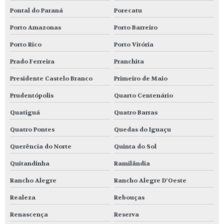
Pontal do Paraná
Porecatu
Porto Amazonas
Porto Barreiro
Porto Rico
Porto Vitória
Prado Ferreira
Pranchita
Presidente Castelo Branco
Primeiro de Maio
Prudentópolis
Quarto Centenário
Quatiguá
Quatro Barras
Quatro Pontes
Quedas do Iguaçu
Querência do Norte
Quinta do Sol
Quitandinha
Ramilândia
Rancho Alegre
Rancho Alegre D'Oeste
Realeza
Rebouças
Renascença
Reserva