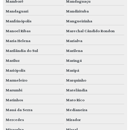
Mamborê
Mandaguaçu
Mandaguari
Mandirituba
Manfrinópolis
Mangueirinha
Manoel Ribas
Marechal Cândido Rondon
Maria Helena
Marialva
Marilândia do Sul
Marilena
Mariluz
Maringá
Mariópolis
Maripá
Marmeleiro
Marquinho
Marumbi
Matelândia
Matinhos
Mato Rico
Mauá da Serra
Medianeira
Mercedes
Mirador
Miraselva
Missal