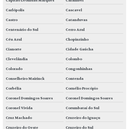
Capitão Leônidas Marques
Carambeí
Carlópolis
Cascavel
Castro
Catanduvas
Centenário do Sul
Cerro Azul
Céu Azul
Chopinzinho
Cianorte
Cidade Gaúcha
Clevelândia
Colombo
Colorado
Congonhinhas
Conselheiro Mairinck
Contenda
Corbélia
Cornélio Procópio
Coronel Domingos Soares
Coronel Domingos Soares
Coronel Vivida
Corumbataí do Sul
Cruz Machado
Cruzeiro do Iguaçu
Cruzeiro do Oeste
Cruzeiro do Sul