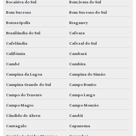
Bocaiúva do Sul
Bom Jesus do Sul
Bom Sucesso
Bom Sucesso do Sul
Borrazópolis
Braganey
Brasilândia do Sul
Cafeara
Cafelândia
Cafezal do Sul
Califórnia
Cambará
Cambé
Cambira
Campina da Lagoa
Campina do Simão
Campina Grande do Sul
Campo Bonito
Campo do Tenente
Campo Largo
Campo Magro
Campo Mourão
Cândido de Abreu
Candói
Cantagalo
Capanema