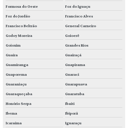
Formosa do Oeste
Foz do Iguaçu
Foz do Jordão
Francisco Alves
Francisco Beltrão
General Carneiro
Godoy Moreira
Goioerê
Goioxim
Grandes Rios
Guaíra
Guairaçá
Guamiranga
Guapirama
Guaporema
Guaraci
Guaraniaçu
Guarapuava
Guaraqueçaba
Guaratuba
Honório Serpa
Ibaiti
Ibema
Ibiporã
Icaraíma
Iguaraçu