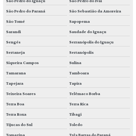
São Pedro do Iguaçu
São Pedro do Ivaí
São Pedro do Paraná
São Sebastião da Amoreira
São Tomé
Sapopema
Sarandi
Saudade do Iguaçu
Sengés
Serranópolis do Iguaçu
Sertaneja
Sertanópolis
Siqueira Campos
Sulina
Tamarana
Tamboara
Tapejara
Tapira
Teixeira Soares
Telêmaco Borba
Terra Boa
Terra Rica
Terra Roxa
Tibagi
Tijucas do Sul
Toledo
Tomazina
Três Barras do Paraná