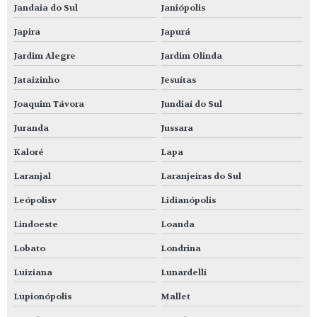
Jandaia do Sul
Janiópolis
Japira
Japurá
Jardim Alegre
Jardim Olinda
Jataizinho
Jesuítas
Joaquim Távora
Jundiaí do Sul
Juranda
Jussara
Kaloré
Lapa
Laranjal
Laranjeiras do Sul
Leópolisv
Lidianópolis
Lindoeste
Loanda
Lobato
Londrina
Luiziana
Lunardelli
Lupionópolis
Mallet