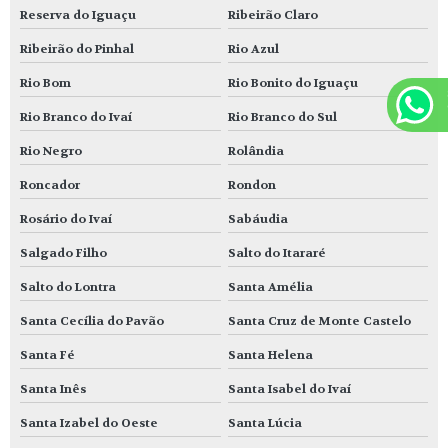
Reserva do Iguaçu
Ribeirão Claro
Ribeirão do Pinhal
Rio Azul
Rio Bom
Rio Bonito do Iguaçu
Rio Branco do Ivaí
Rio Branco do Sul
Rio Negro
Rolândia
Roncador
Rondon
Rosário do Ivaí
Sabáudia
Salgado Filho
Salto do Itararé
Salto do Lontra
Santa Amélia
Santa Cecília do Pavão
Santa Cruz de Monte Castelo
Santa Fé
Santa Helena
Santa Inês
Santa Isabel do Ivaí
Santa Izabel do Oeste
Santa Lúcia