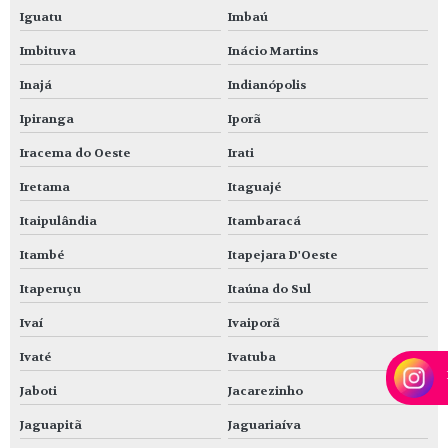
Iguatu
Imbaú
Imbituva
Inácio Martins
Inajá
Indianópolis
Ipiranga
Iporã
Iracema do Oeste
Irati
Iretama
Itaguajé
Itaipulândia
Itambaracá
Itambé
Itapejara D'Oeste
Itaperuçu
Itaúna do Sul
Ivaí
Ivaiporã
Ivaté
Ivatuba
Jaboti
Jacarezinho
Jaguapitã
Jaguariaíva