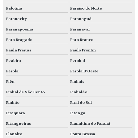
Palotina
Paraíso do Norte
Paranacity
Paranaguá
Paranapoema
Paranavaí
Pato Bragado
Pato Branco
Paula Freitas
Paulo Frontin
Peabiru
Perobal
Pérola
Pérola D'Oeste
Piên
Pinhais
Pinhal de São Bento
Pinhalão
Pinhão
Piraí do Sul
Piraquara
Pitanga
Pitangueiras
Planaltina do Paraná
Planalto
Ponta Grossa