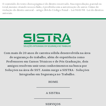
O conteúdo do texto desta página é de direito reservado. Sua reprodução, parcial ou
total, mesmo citando nossos links, é proibida sem a autorização do autor. Crime de
violação de direito autoral – artigo 184 do Código Penal –
Lei 9610/98 - Lei de direitos
autorais
.
Com mais de 20 anos de carreira sólida desenvolvida na área
de segurança do trabalho, além de experiência como
Professores em Cursos Técnicos e de Pós Graduação, dois
amigos resolvem unir seus conhecimentos na busca por
Soluções na área de SST. Assim surge a SISTRA - Soluções
Integradas em Segurança no Trabalho.
HOME
A SISTRA
SERVIÇOS