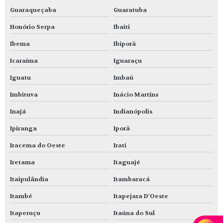
Guaraqueçaba
Guaratuba
Honório Serpa
Ibaiti
Ibema
Ibiporã
Icaraíma
Iguaraçu
Iguatu
Imbaú
Imbituva
Inácio Martins
Inajá
Indianópolis
Ipiranga
Iporã
Iracema do Oeste
Irati
Iretama
Itaguajé
Itaipulândia
Itambaracá
Itambé
Itapejara D'Oeste
Itaperuçu
Itaúna do Sul