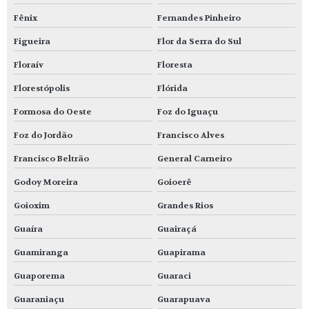
Fênix
Fernandes Pinheiro
Figueira
Flor da Serra do Sul
Floraív
Floresta
Florestópolis
Flórida
Formosa do Oeste
Foz do Iguaçu
Foz do Jordão
Francisco Alves
Francisco Beltrão
General Carneiro
Godoy Moreira
Goioerê
Goioxim
Grandes Rios
Guaíra
Guairaçá
Guamiranga
Guapirama
Guaporema
Guaraci
Guaraniaçu
Guarapuava