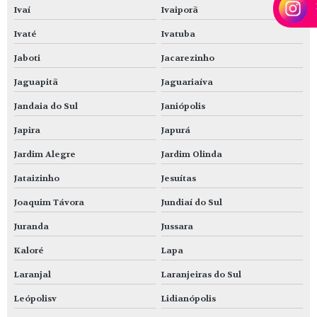
Ivaí
Ivaiporã
Ivaté
Ivatuba
Jaboti
Jacarezinho
Jaguapitã
Jaguariaíva
Jandaia do Sul
Janiópolis
Japira
Japurá
Jardim Alegre
Jardim Olinda
Jataizinho
Jesuítas
Joaquim Távora
Jundiaí do Sul
Juranda
Jussara
Kaloré
Lapa
Laranjal
Laranjeiras do Sul
Leópolisv
Lidianópolis