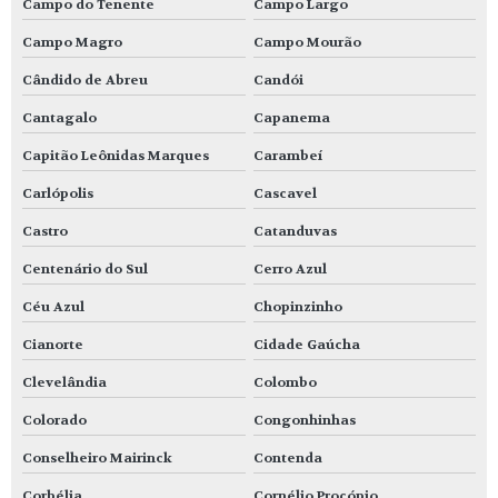
Campo do Tenente
Campo Largo
Campo Magro
Campo Mourão
Cândido de Abreu
Candói
Cantagalo
Capanema
Capitão Leônidas Marques
Carambeí
Carlópolis
Cascavel
Castro
Catanduvas
Centenário do Sul
Cerro Azul
Céu Azul
Chopinzinho
Cianorte
Cidade Gaúcha
Clevelândia
Colombo
Colorado
Congonhinhas
Conselheiro Mairinck
Contenda
Corbélia
Cornélio Procópio