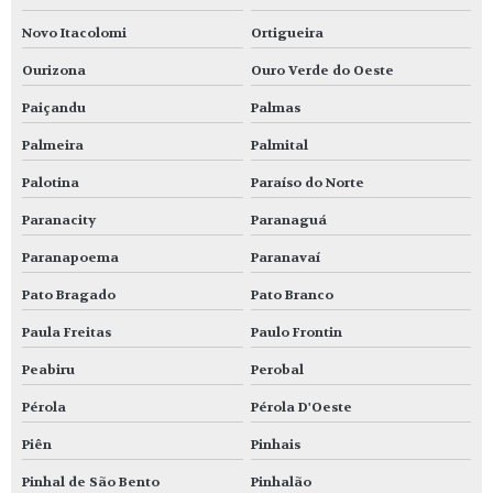
Novo Itacolomi
Ortigueira
Ourizona
Ouro Verde do Oeste
Paiçandu
Palmas
Palmeira
Palmital
Palotina
Paraíso do Norte
Paranacity
Paranaguá
Paranapoema
Paranavaí
Pato Bragado
Pato Branco
Paula Freitas
Paulo Frontin
Peabiru
Perobal
Pérola
Pérola D'Oeste
Piên
Pinhais
Pinhal de São Bento
Pinhalão