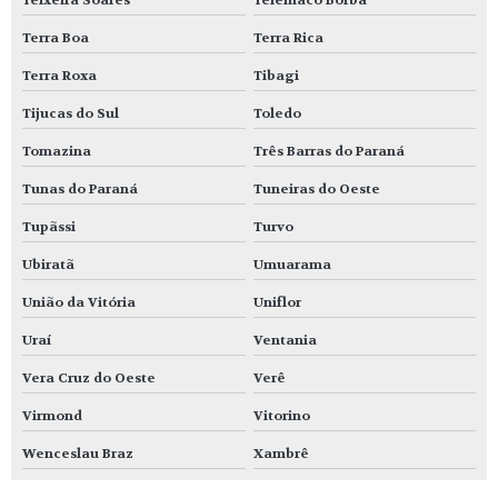
Teixeira Soares
Telêmaco Borba
Terra Boa
Terra Rica
Terra Roxa
Tibagi
Tijucas do Sul
Toledo
Tomazina
Três Barras do Paraná
Tunas do Paraná
Tuneiras do Oeste
Tupãssi
Turvo
Ubiratã
Umuarama
União da Vitória
Uniflor
Uraí
Ventania
Vera Cruz do Oeste
Verê
Virmond
Vitorino
Wenceslau Braz
Xambrê