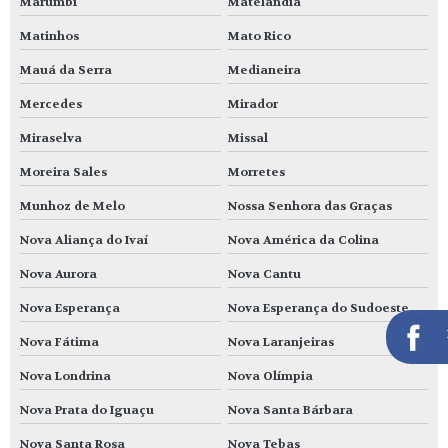
Marumbi
Matelândia
Matinhos
Mato Rico
Mauá da Serra
Medianeira
Mercedes
Mirador
Miraselva
Missal
Moreira Sales
Morretes
Munhoz de Melo
Nossa Senhora das Graças
Nova Aliança do Ivaí
Nova América da Colina
Nova Aurora
Nova Cantu
Nova Esperança
Nova Esperança do Sudoeste
Nova Fátima
Nova Laranjeiras
Nova Londrina
Nova Olímpia
Nova Prata do Iguaçu
Nova Santa Bárbara
Nova Santa Rosa
Nova Tebas