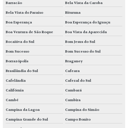
Barracão
Bela Vista da Caroba
Bela Vista do Paraíso
Bituruna
Boa Esperança
Boa Esperança do Iguaçu
Boa Ventura de São Roque
Boa Vista da Aparecida
Bocaiúva do Sul
Bom Jesus do Sul
Bom Sucesso
Bom Sucesso do Sul
Borrazópolis
Braganey
Brasilândia do Sul
Cafeara
Cafelândia
Cafezal do Sul
Califórnia
Cambará
Cambé
Cambira
Campina da Lagoa
Campina do Simão
Campina Grande do Sul
Campo Bonito