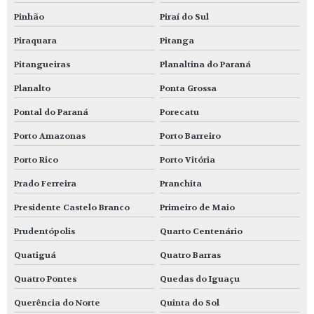
Pinhão
Piraí do Sul
Piraquara
Pitanga
Pitangueiras
Planaltina do Paraná
Planalto
Ponta Grossa
Pontal do Paraná
Porecatu
Porto Amazonas
Porto Barreiro
Porto Rico
Porto Vitória
Prado Ferreira
Pranchita
Presidente Castelo Branco
Primeiro de Maio
Prudentópolis
Quarto Centenário
Quatiguá
Quatro Barras
Quatro Pontes
Quedas do Iguaçu
Querência do Norte
Quinta do Sol