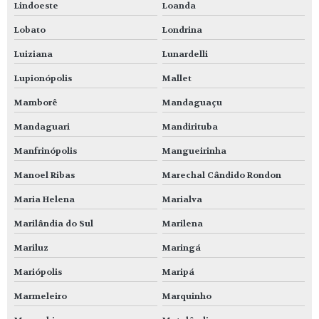
Lindoeste
Loanda
Lobato
Londrina
Luiziana
Lunardelli
Lupionópolis
Mallet
Mamborê
Mandaguaçu
Mandaguari
Mandirituba
Manfrinópolis
Mangueirinha
Manoel Ribas
Marechal Cândido Rondon
Maria Helena
Marialva
Marilândia do Sul
Marilena
Mariluz
Maringá
Mariópolis
Maripá
Marmeleiro
Marquinho