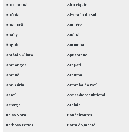
Alto Paraná
Alto Piquiri
Altônia
Alvorada do Sul
Amaporã
Ampére
Anahy
Andirá
Ângulo
Antonina
Antônio Olinto
Apucarana
Arapongas
Arapoti
Arapuã
Araruna
Araucária
Ariranha do Ivaí
Assaí
Assis Chateaubriand
Astorga
Atalaia
Balsa Nova
Bandeirantes
Barbosa Ferraz
Barra do Jacaré