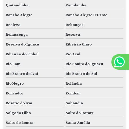
Quitandinha
Ramilândia
Rancho Alegre
Rancho Alegre D'Oeste
Realeza
Rebouças
Renascença
Reserva
Reserva do Iguaçu
Ribeirão Claro
Ribeirão do Pinhal
Rio Azul
Rio Bom
Rio Bonito do Iguaçu
Rio Branco do Ivaí
Rio Branco do Sul
Rio Negro
Rolândia
Roncador
Rondon
Rosário do Ivaí
Sabáudia
Salgado Filho
Salto do Itararé
Salto do Lontra
Santa Amélia