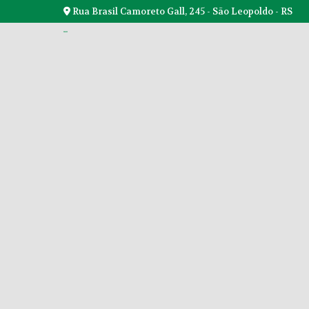
Rua Brasil Camoreto Gall, 245 - São Leopoldo - RS