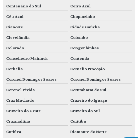
Centenário do Sul
Cerro Azul
Céu Azul
Chopinzinho
Cianorte
Cidade Gaúcha
Clevelândia
Colombo
Colorado
Congonhinhas
Conselheiro Mairinck
Contenda
Corbélia
Cornélio Procópio
Coronel Domingos Soares
Coronel Domingos Soares
Coronel Vivida
Corumbataí do Sul
Cruz Machado
Cruzeiro do Iguaçu
Cruzeiro do Oeste
Cruzeiro do Sul
Cruzmaltina
Curitiba
Curiúva
Diamante do Norte