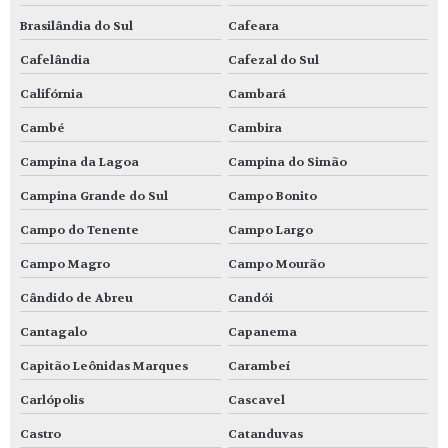
Brasilândia do Sul
Cafeara
Cafelândia
Cafezal do Sul
Califórnia
Cambará
Cambé
Cambira
Campina da Lagoa
Campina do Simão
Campina Grande do Sul
Campo Bonito
Campo do Tenente
Campo Largo
Campo Magro
Campo Mourão
Cândido de Abreu
Candói
Cantagalo
Capanema
Capitão Leônidas Marques
Carambeí
Carlópolis
Cascavel
Castro
Catanduvas