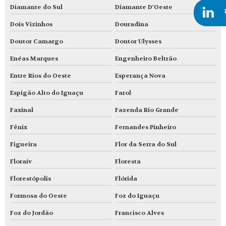
Diamante do Sul
Diamante D'Oeste
Dois Vizinhos
Douradina
Doutor Camargo
Doutor Ulysses
Enéas Marques
Engenheiro Beltrão
Entre Rios do Oeste
Esperança Nova
Espigão Alto do Iguaçu
Farol
Faxinal
Fazenda Rio Grande
Fênix
Fernandes Pinheiro
Figueira
Flor da Serra do Sul
Floraív
Floresta
Florestópolis
Flórida
Formosa do Oeste
Foz do Iguaçu
Foz do Jordão
Francisco Alves