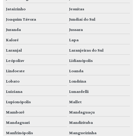
Jataizinho
Jesuítas
Joaquim Távora
Jundiaí do Sul
Juranda
Jussara
Kaloré
Lapa
Laranjal
Laranjeiras do Sul
Leópolisv
Lidianópolis
Lindoeste
Loanda
Lobato
Londrina
Luiziana
Lunardelli
Lupionópolis
Mallet
Mamborê
Mandaguaçu
Mandaguari
Mandirituba
Manfrinópolis
Mangueirinha