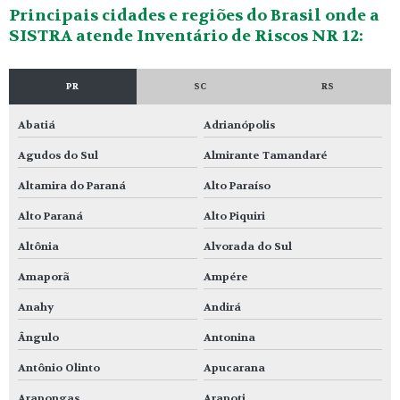
Principais cidades e regiões do Brasil onde a
SISTRA atende Inventário de Riscos NR 12:
PR
SC
RS
Abatiá
Adrianópolis
Agudos do Sul
Almirante Tamandaré
Altamira do Paraná
Alto Paraíso
Alto Paraná
Alto Piquiri
Altônia
Alvorada do Sul
Amaporã
Ampére
Anahy
Andirá
Ângulo
Antonina
Antônio Olinto
Apucarana
Arapongas
Arapoti