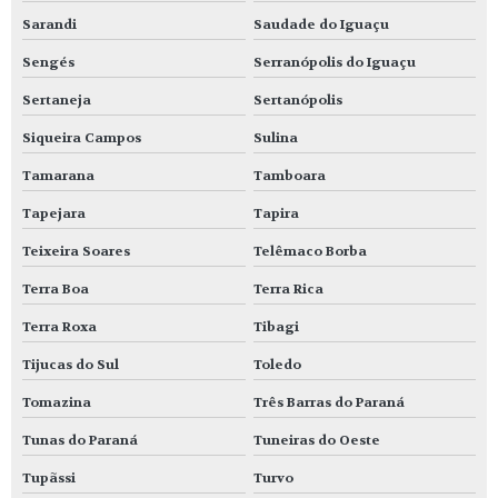
Sarandi
Saudade do Iguaçu
Sengés
Serranópolis do Iguaçu
Sertaneja
Sertanópolis
Siqueira Campos
Sulina
Tamarana
Tamboara
Tapejara
Tapira
Teixeira Soares
Telêmaco Borba
Terra Boa
Terra Rica
Terra Roxa
Tibagi
Tijucas do Sul
Toledo
Tomazina
Três Barras do Paraná
Tunas do Paraná
Tuneiras do Oeste
Tupãssi
Turvo