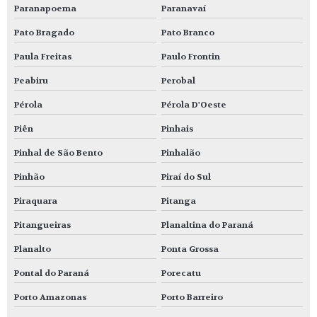
Paranapoema
Paranavaí
Pato Bragado
Pato Branco
Paula Freitas
Paulo Frontin
Peabiru
Perobal
Pérola
Pérola D'Oeste
Piên
Pinhais
Pinhal de São Bento
Pinhalão
Pinhão
Piraí do Sul
Piraquara
Pitanga
Pitangueiras
Planaltina do Paraná
Planalto
Ponta Grossa
Pontal do Paraná
Porecatu
Porto Amazonas
Porto Barreiro