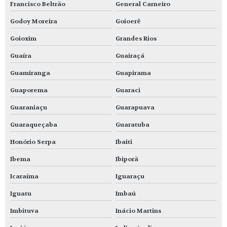
Francisco Beltrão
General Carneiro
Godoy Moreira
Goioerê
Goioxim
Grandes Rios
Guaíra
Guairaçá
Guamiranga
Guapirama
Guaporema
Guaraci
Guaraniaçu
Guarapuava
Guaraqueçaba
Guaratuba
Honório Serpa
Ibaiti
Ibema
Ibiporã
Icaraíma
Iguaraçu
Iguatu
Imbaú
Imbituva
Inácio Martins