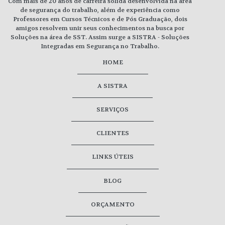
Com mais de 20 anos de carreira sólida desenvolvida na área
de segurança do trabalho, além de experiência como
Professores em Cursos Técnicos e de Pós Graduação, dois
amigos resolvem unir seus conhecimentos na busca por
Soluções na área de SST. Assim surge a SISTRA - Soluções
Integradas em Segurança no Trabalho.
HOME
A SISTRA
SERVIÇOS
CLIENTES
LINKS ÚTEIS
BLOG
ORÇAMENTO