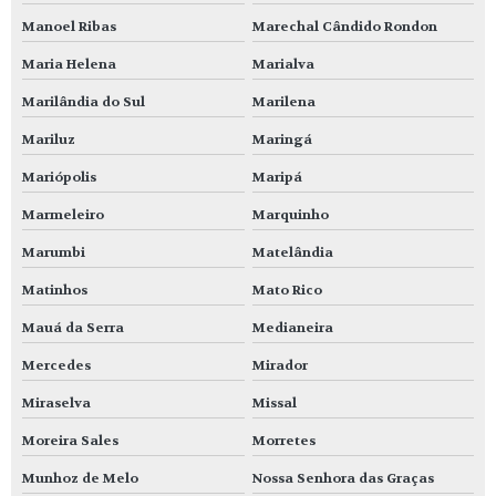
Manoel Ribas
Marechal Cândido Rondon
Maria Helena
Marialva
Marilândia do Sul
Marilena
Mariluz
Maringá
Mariópolis
Maripá
Marmeleiro
Marquinho
Marumbi
Matelândia
Matinhos
Mato Rico
Mauá da Serra
Medianeira
Mercedes
Mirador
Miraselva
Missal
Moreira Sales
Morretes
Munhoz de Melo
Nossa Senhora das Graças