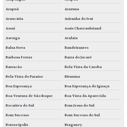
Arapuã
Araruna
Araucária
Ariranha do Ivaí
Assaí
Assis Chateaubriand
Astorga
Atalaia
Balsa Nova
Bandeirantes
Barbosa Ferraz
Barra do Jacaré
Barracão
Bela Vista da Caroba
Bela Vista do Paraíso
Bituruna
Boa Esperança
Boa Esperança do Iguaçu
Boa Ventura de São Roque
Boa Vista da Aparecida
Bocaiúva do Sul
Bom Jesus do Sul
Bom Sucesso
Bom Sucesso do Sul
Borrazópolis
Braganey