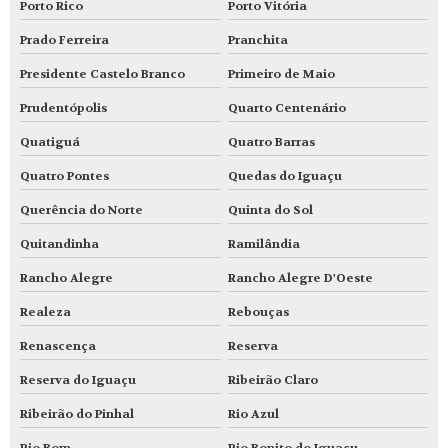
Porto Rico
Porto Vitória
Prado Ferreira
Pranchita
Presidente Castelo Branco
Primeiro de Maio
Prudentópolis
Quarto Centenário
Quatiguá
Quatro Barras
Quatro Pontes
Quedas do Iguaçu
Querência do Norte
Quinta do Sol
Quitandinha
Ramilândia
Rancho Alegre
Rancho Alegre D'Oeste
Realeza
Rebouças
Renascença
Reserva
Reserva do Iguaçu
Ribeirão Claro
Ribeirão do Pinhal
Rio Azul
Rio Bom
Rio Bonito do Iguaçu