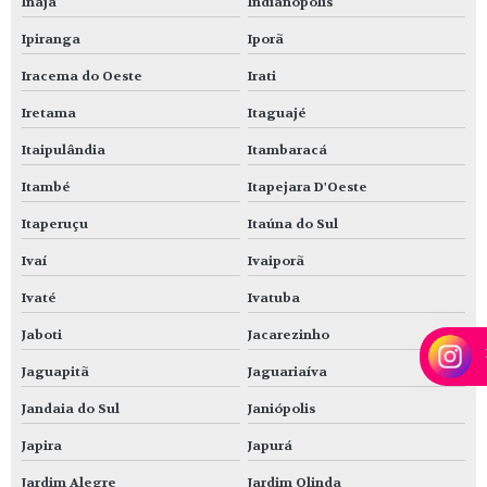
Inajá
Indianópolis
Ipiranga
Iporã
Iracema do Oeste
Irati
Iretama
Itaguajé
Itaipulândia
Itambaracá
Itambé
Itapejara D'Oeste
Itaperuçu
Itaúna do Sul
Ivaí
Ivaiporã
Ivaté
Ivatuba
Jaboti
Jacarezinho
Jaguapitã
Jaguariaíva
Jandaia do Sul
Janiópolis
Japira
Japurá
Jardim Alegre
Jardim Olinda