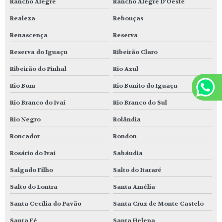
Rancho Alegre
Rancho Alegre D'Oeste
Realeza
Rebouças
Renascença
Reserva
Reserva do Iguaçu
Ribeirão Claro
Ribeirão do Pinhal
Rio Azul
Rio Bom
Rio Bonito do Iguaçu
Rio Branco do Ivaí
Rio Branco do Sul
Rio Negro
Rolândia
Roncador
Rondon
Rosário do Ivaí
Sabáudia
Salgado Filho
Salto do Itararé
Salto do Lontra
Santa Amélia
Santa Cecília do Pavão
Santa Cruz de Monte Castelo
Santa Fé
Santa Helena