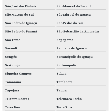
São José dos Pinhais
São Manoel do Paraná
São Mateus do Sul
São Miguel do Iguaçu
São Pedro do Iguaçu
São Pedro do Ivaí
São Pedro do Paraná
São Sebastião da Amoreira
São Tomé
Sapopema
Sarandi
Saudade do Iguaçu
Sengés
Serranópolis do Iguaçu
Sertaneja
Sertanópolis
Siqueira Campos
Sulina
Tamarana
Tamboara
Tapejara
Tapira
Teixeira Soares
Telêmaco Borba
Terra Boa
Terra Rica