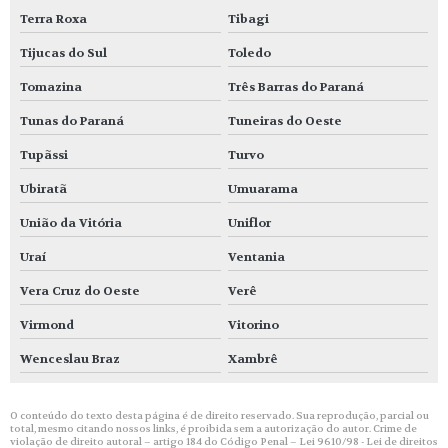
Terra Roxa
Tibagi
Tijucas do Sul
Toledo
Tomazina
Três Barras do Paraná
Tunas do Paraná
Tuneiras do Oeste
Tupãssi
Turvo
Ubiratã
Umuarama
União da Vitória
Uniflor
Uraí
Ventania
Vera Cruz do Oeste
Verê
Virmond
Vitorino
Wenceslau Braz
Xambrê
O conteúdo do texto desta página é de direito reservado. Sua reprodução, parcial ou
total, mesmo citando nossos links, é proibida sem a autorização do autor. Crime de
violação de direito autoral – artigo 184 do Código Penal –
Lei 9610/98 - Lei de direitos