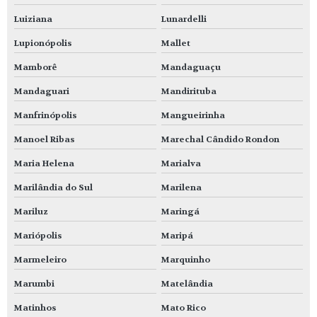
Luiziana
Lunardelli
Lupionópolis
Mallet
Mamborê
Mandaguaçu
Mandaguari
Mandirituba
Manfrinópolis
Mangueirinha
Manoel Ribas
Marechal Cândido Rondon
Maria Helena
Marialva
Marilândia do Sul
Marilena
Mariluz
Maringá
Mariópolis
Maripá
Marmeleiro
Marquinho
Marumbi
Matelândia
Matinhos
Mato Rico