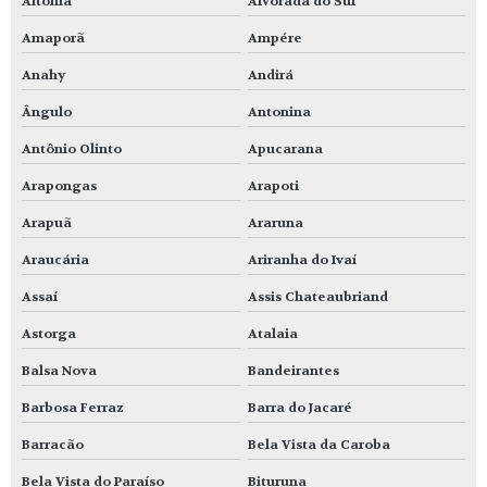
Altônia
Alvorada do Sul
Amaporã
Ampére
Anahy
Andirá
Ângulo
Antonina
Antônio Olinto
Apucarana
Arapongas
Arapoti
Arapuã
Araruna
Araucária
Ariranha do Ivaí
Assaí
Assis Chateaubriand
Astorga
Atalaia
Balsa Nova
Bandeirantes
Barbosa Ferraz
Barra do Jacaré
Barracão
Bela Vista da Caroba
Bela Vista do Paraíso
Bituruna