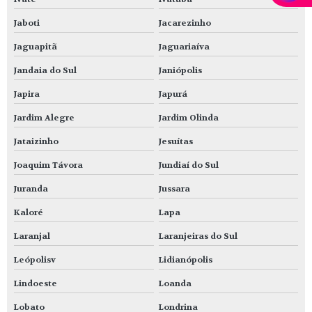
Jaboti
Jacarezinho
Jaguapitã
Jaguariaíva
Jandaia do Sul
Janiópolis
Japira
Japurá
Jardim Alegre
Jardim Olinda
Jataizinho
Jesuítas
Joaquim Távora
Jundiaí do Sul
Juranda
Jussara
Kaloré
Lapa
Laranjal
Laranjeiras do Sul
Leópolisv
Lidianópolis
Lindoeste
Loanda
Lobato
Londrina