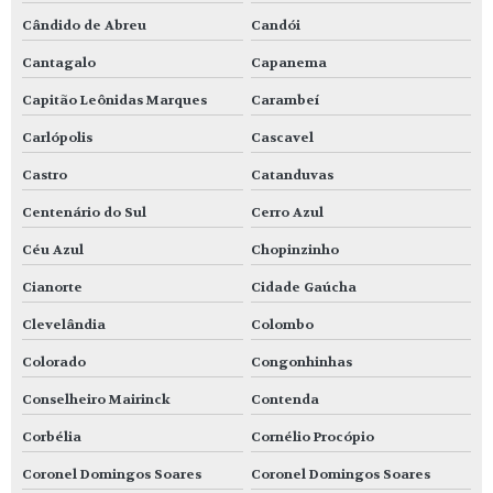
Cândido de Abreu
Candói
Cantagalo
Capanema
Capitão Leônidas Marques
Carambeí
Carlópolis
Cascavel
Castro
Catanduvas
Centenário do Sul
Cerro Azul
Céu Azul
Chopinzinho
Cianorte
Cidade Gaúcha
Clevelândia
Colombo
Colorado
Congonhinhas
Conselheiro Mairinck
Contenda
Corbélia
Cornélio Procópio
Coronel Domingos Soares
Coronel Domingos Soares