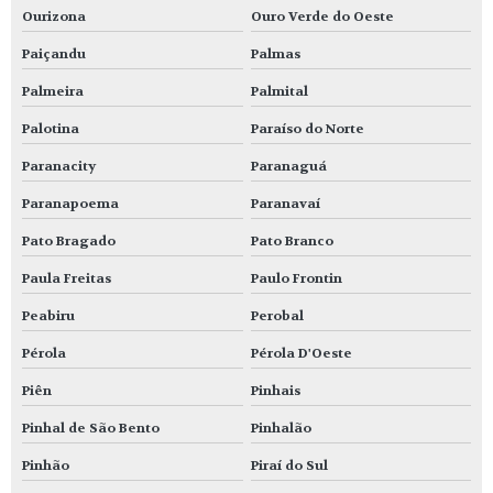
Ourizona
Ouro Verde do Oeste
Paiçandu
Palmas
Palmeira
Palmital
Palotina
Paraíso do Norte
Paranacity
Paranaguá
Paranapoema
Paranavaí
Pato Bragado
Pato Branco
Paula Freitas
Paulo Frontin
Peabiru
Perobal
Pérola
Pérola D'Oeste
Piên
Pinhais
Pinhal de São Bento
Pinhalão
Pinhão
Piraí do Sul