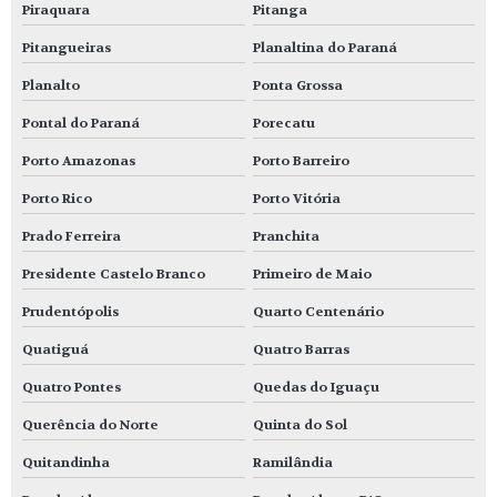
Piraquara
Pitanga
Pitangueiras
Planaltina do Paraná
Planalto
Ponta Grossa
Pontal do Paraná
Porecatu
Porto Amazonas
Porto Barreiro
Porto Rico
Porto Vitória
Prado Ferreira
Pranchita
Presidente Castelo Branco
Primeiro de Maio
Prudentópolis
Quarto Centenário
Quatiguá
Quatro Barras
Quatro Pontes
Quedas do Iguaçu
Querência do Norte
Quinta do Sol
Quitandinha
Ramilândia