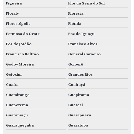
Figueira
Flor da Serra do Sul
Floraív
Floresta
Florestópolis
Flórida
Formosa do Oeste
Foz do Iguaçu
Foz do Jordão
Francisco Alves
Francisco Beltrão
General Carneiro
Godoy Moreira
Goioerê
Goioxim
Grandes Rios
Guaíra
Guairaçá
Guamiranga
Guapirama
Guaporema
Guaraci
Guaraniaçu
Guarapuava
Guaraqueçaba
Guaratuba