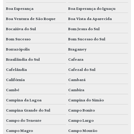
Boa Esperança
Boa Esperança do Iguaçu
Boa Ventura de São Roque
Boa Vista da Aparecida
Bocaiúva do Sul
Bom Jesus do Sul
Bom Sucesso
Bom Sucesso do Sul
Borrazópolis
Braganey
Brasilândia do Sul
Cafeara
Cafelândia
Cafezal do Sul
Califórnia
Cambará
Cambé
Cambira
Campina da Lagoa
Campina do Simão
Campina Grande do Sul
Campo Bonito
Campo do Tenente
Campo Largo
Campo Magro
Campo Mourão