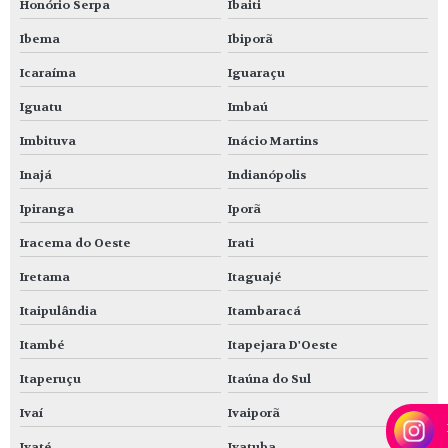
Honório Serpa
Ibaiti
Ibema
Ibiporã
Icaraíma
Iguaraçu
Iguatu
Imbaú
Imbituva
Inácio Martins
Inajá
Indianópolis
Ipiranga
Iporã
Iracema do Oeste
Irati
Iretama
Itaguajé
Itaipulândia
Itambaracá
Itambé
Itapejara D'Oeste
Itaperuçu
Itaúna do Sul
Ivaí
Ivaiporã
Ivaté
Ivatuba