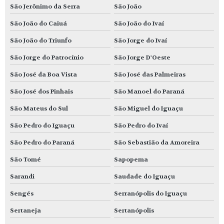
São Jerônimo da Serra
São João
São João do Caiuá
São João do Ivaí
São João do Triunfo
São Jorge do Ivaí
São Jorge do Patrocínio
São Jorge D'Oeste
São José da Boa Vista
São José das Palmeiras
São José dos Pinhais
São Manoel do Paraná
São Mateus do Sul
São Miguel do Iguaçu
São Pedro do Iguaçu
São Pedro do Ivaí
São Pedro do Paraná
São Sebastião da Amoreira
São Tomé
Sapopema
Sarandi
Saudade do Iguaçu
Sengés
Serranópolis do Iguaçu
Sertaneja
Sertanópolis