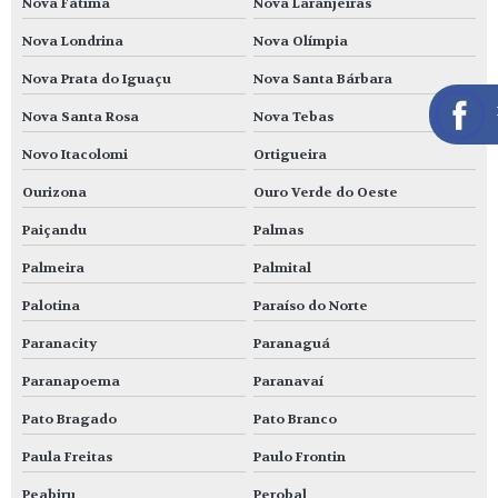
Nova Fátima
Nova Laranjeiras
Nova Londrina
Nova Olímpia
Nova Prata do Iguaçu
Nova Santa Bárbara
Nova Santa Rosa
Nova Tebas
Novo Itacolomi
Ortigueira
Ourizona
Ouro Verde do Oeste
Paiçandu
Palmas
Palmeira
Palmital
Palotina
Paraíso do Norte
Paranacity
Paranaguá
Paranapoema
Paranavaí
Pato Bragado
Pato Branco
Paula Freitas
Paulo Frontin
Peabiru
Perobal