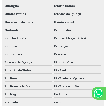
Quatiguá
Quatro Barras
Quatro Pontes
Quedas do Iguaçu
Querência do Norte
Quinta do Sol
Quitandinha
Ramilândia
Rancho Alegre
Rancho Alegre D'Oeste
Realeza
Rebouças
Renascença
Reserva
Reserva do Iguaçu
Ribeirão Claro
Ribeirão do Pinhal
Rio Azul
Rio Bom
Rio Bonito do Iguaçu
Rio Branco do Ivaí
Rio Branco do Sul
Rio Negro
Rolândia
Roncador
Rondon