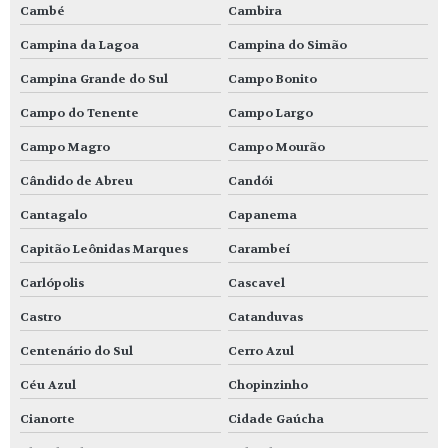
Cambé
Cambira
Campina da Lagoa
Campina do Simão
Campina Grande do Sul
Campo Bonito
Campo do Tenente
Campo Largo
Campo Magro
Campo Mourão
Cândido de Abreu
Candói
Cantagalo
Capanema
Capitão Leônidas Marques
Carambeí
Carlópolis
Cascavel
Castro
Catanduvas
Centenário do Sul
Cerro Azul
Céu Azul
Chopinzinho
Cianorte
Cidade Gaúcha