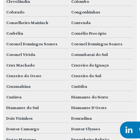
Clevelândia
Colombo
Colorado
Congonhinhas
Conselheiro Mairinck
Contenda
Corbélia
Cornélio Procópio
Coronel Domingos Soares
Coronel Domingos Soares
Coronel Vivida
Corumbataí do Sul
Cruz Machado
Cruzeiro do Iguaçu
Cruzeiro do Oeste
Cruzeiro do Sul
Cruzmaltina
Curitiba
Curiúva
Diamante do Norte
Diamante do Sul
Diamante D'Oeste
Dois Vizinhos
Douradina
Doutor Camargo
Doutor Ulysses
Enéas Marques
Engenheiro Beltrão