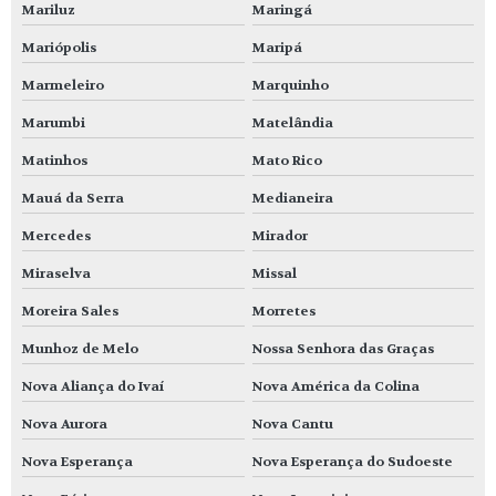
Mariluz
Maringá
Mariópolis
Maripá
Marmeleiro
Marquinho
Marumbi
Matelândia
Matinhos
Mato Rico
Mauá da Serra
Medianeira
Mercedes
Mirador
Miraselva
Missal
Moreira Sales
Morretes
Munhoz de Melo
Nossa Senhora das Graças
Nova Aliança do Ivaí
Nova América da Colina
Nova Aurora
Nova Cantu
Nova Esperança
Nova Esperança do Sudoeste