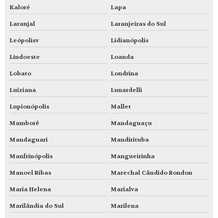
Kaloré
Lapa
Laranjal
Laranjeiras do Sul
Leópolisv
Lidianópolis
Lindoeste
Loanda
Lobato
Londrina
Luiziana
Lunardelli
Lupionópolis
Mallet
Mamborê
Mandaguaçu
Mandaguari
Mandirituba
Manfrinópolis
Mangueirinha
Manoel Ribas
Marechal Cândido Rondon
Maria Helena
Marialva
Marilândia do Sul
Marilena