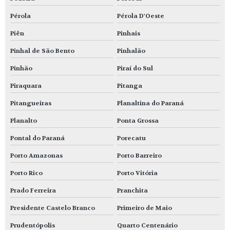
Pérola
Pérola D'Oeste
Piên
Pinhais
Pinhal de São Bento
Pinhalão
Pinhão
Piraí do Sul
Piraquara
Pitanga
Pitangueiras
Planaltina do Paraná
Planalto
Ponta Grossa
Pontal do Paraná
Porecatu
Porto Amazonas
Porto Barreiro
Porto Rico
Porto Vitória
Prado Ferreira
Pranchita
Presidente Castelo Branco
Primeiro de Maio
Prudentópolis
Quarto Centenário