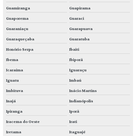
Guamiranga
Guapirama
Guaporema
Guaraci
Guaraniaçu
Guarapuava
Guaraqueçaba
Guaratuba
Honório Serpa
Ibaiti
Ibema
Ibiporã
Icaraíma
Iguaraçu
Iguatu
Imbaú
Imbituva
Inácio Martins
Inajá
Indianópolis
Ipiranga
Iporã
Iracema do Oeste
Irati
Iretama
Itaguajé