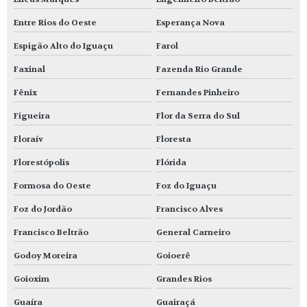
Entre Rios do Oeste
Esperança Nova
Espigão Alto do Iguaçu
Farol
Faxinal
Fazenda Rio Grande
Fênix
Fernandes Pinheiro
Figueira
Flor da Serra do Sul
Floraív
Floresta
Florestópolis
Flórida
Formosa do Oeste
Foz do Iguaçu
Foz do Jordão
Francisco Alves
Francisco Beltrão
General Carneiro
Godoy Moreira
Goioerê
Goioxim
Grandes Rios
Guaíra
Guairaçá