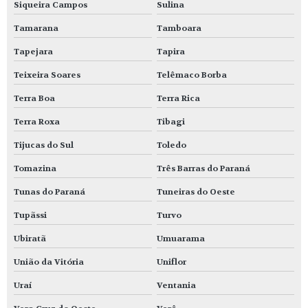
Siqueira Campos
Sulina
Tamarana
Tamboara
Tapejara
Tapira
Teixeira Soares
Telêmaco Borba
Terra Boa
Terra Rica
Terra Roxa
Tibagi
Tijucas do Sul
Toledo
Tomazina
Três Barras do Paraná
Tunas do Paraná
Tuneiras do Oeste
Tupãssi
Turvo
Ubiratã
Umuarama
União da Vitória
Uniflor
Uraí
Ventania