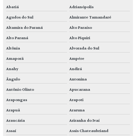
Abatiá
Adrianópolis
Agudos do Sul
Almirante Tamandaré
Altamira do Paraná
Alto Paraíso
Alto Paraná
Alto Piquiri
Altônia
Alvorada do Sul
Amaporã
Ampére
Anahy
Andirá
Ângulo
Antonina
Antônio Olinto
Apucarana
Arapongas
Arapoti
Arapuã
Araruna
Araucária
Ariranha do Ivaí
Assaí
Assis Chateaubriand