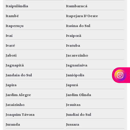
Itaipulândia
Itambaracá
Itambé
Itapejara D'Oeste
Itaperuçu
Itaúna do Sul
Ivaí
Ivaiporã
Ivaté
Ivatuba
Jaboti
Jacarezinho
Jaguapitã
Jaguariaíva
Jandaia do Sul
Janiópolis
Japira
Japurá
Jardim Alegre
Jardim Olinda
Jataizinho
Jesuítas
Joaquim Távora
Jundiaí do Sul
Juranda
Jussara