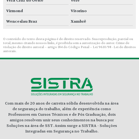
Vera Cruz do Oeste
Verê
Virmond
Vitorino
Wenceslau Braz
Xambrê
O conteúdo do texto desta página é de direito reservado. Sua reprodução, parcial ou
total, mesmo citando nossos links, é proibida sem a autorização do autor. Crime de
violação de direito autoral – artigo 184 do Código Penal –
Lei 9610/98 - Lei de direitos
autorais
.
Com mais de 20 anos de carreira sólida desenvolvida na área
de segurança do trabalho, além de experiência como
Professores em Cursos Técnicos e de Pós Graduação, dois
amigos resolvem unir seus conhecimentos na busca por
Soluções na área de SST. Assim surge a SISTRA - Soluções
Integradas em Segurança no Trabalho.