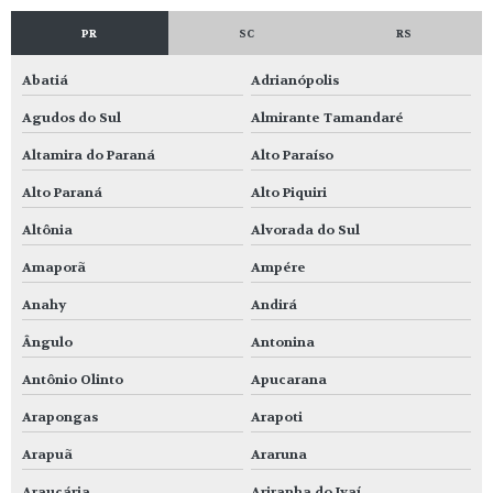
PR
SC
RS
Abatiá
Adrianópolis
Agudos do Sul
Almirante Tamandaré
Altamira do Paraná
Alto Paraíso
Alto Paraná
Alto Piquiri
Altônia
Alvorada do Sul
Amaporã
Ampére
Anahy
Andirá
Ângulo
Antonina
Antônio Olinto
Apucarana
Arapongas
Arapoti
Arapuã
Araruna
Araucária
Ariranha do Ivaí