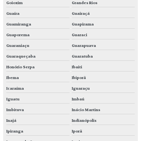
Goioxim
Grandes Rios
Guaíra
Guairaçá
Guamiranga
Guapirama
Guaporema
Guaraci
Guaraniaçu
Guarapuava
Guaraqueçaba
Guaratuba
Honório Serpa
Ibaiti
Ibema
Ibiporã
Icaraíma
Iguaraçu
Iguatu
Imbaú
Imbituva
Inácio Martins
Inajá
Indianópolis
Ipiranga
Iporã