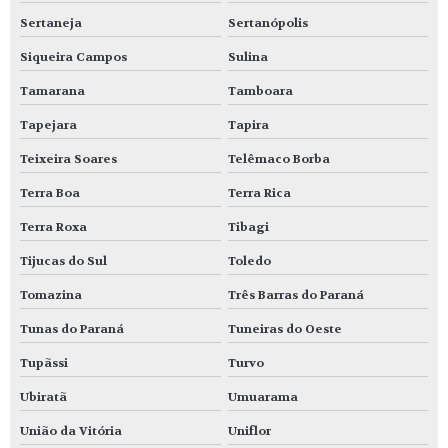
Sertaneja
Sertanópolis
Siqueira Campos
Sulina
Tamarana
Tamboara
Tapejara
Tapira
Teixeira Soares
Telêmaco Borba
Terra Boa
Terra Rica
Terra Roxa
Tibagi
Tijucas do Sul
Toledo
Tomazina
Três Barras do Paraná
Tunas do Paraná
Tuneiras do Oeste
Tupãssi
Turvo
Ubiratã
Umuarama
União da Vitória
Uniflor