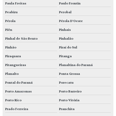
Paula Freitas
Paulo Frontin
Peabiru
Perobal
Pérola
Pérola D'Oeste
Piên
Pinhais
Pinhal de São Bento
Pinhalão
Pinhão
Piraí do Sul
Piraquara
Pitanga
Pitangueiras
Planaltina do Paraná
Planalto
Ponta Grossa
Pontal do Paraná
Porecatu
Porto Amazonas
Porto Barreiro
Porto Rico
Porto Vitória
Prado Ferreira
Pranchita