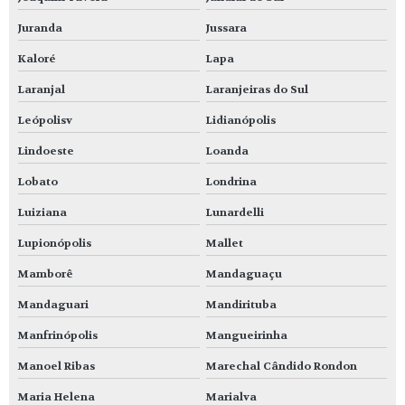
Juranda
Jussara
Kaloré
Lapa
Laranjal
Laranjeiras do Sul
Leópolisv
Lidianópolis
Lindoeste
Loanda
Lobato
Londrina
Luiziana
Lunardelli
Lupionópolis
Mallet
Mamborê
Mandaguaçu
Mandaguari
Mandirituba
Manfrinópolis
Mangueirinha
Manoel Ribas
Marechal Cândido Rondon
Maria Helena
Marialva