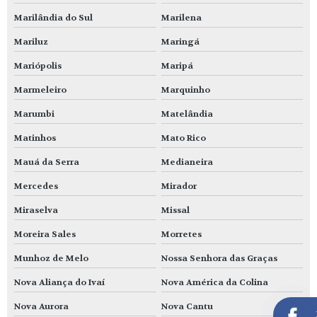
Marilândia do Sul
Marilena
Mariluz
Maringá
Mariópolis
Maripá
Marmeleiro
Marquinho
Marumbi
Matelândia
Matinhos
Mato Rico
Mauá da Serra
Medianeira
Mercedes
Mirador
Miraselva
Missal
Moreira Sales
Morretes
Munhoz de Melo
Nossa Senhora das Graças
Nova Aliança do Ivaí
Nova América da Colina
Nova Aurora
Nova Cantu