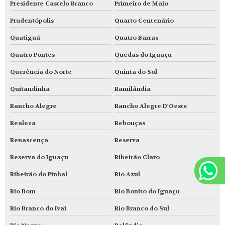
Presidente Castelo Branco
Primeiro de Maio
Prudentópolis
Quarto Centenário
Quatiguá
Quatro Barras
Quatro Pontes
Quedas do Iguaçu
Querência do Norte
Quinta do Sol
Quitandinha
Ramilândia
Rancho Alegre
Rancho Alegre D'Oeste
Realeza
Rebouças
Renascença
Reserva
Reserva do Iguaçu
Ribeirão Claro
Ribeirão do Pinhal
Rio Azul
Rio Bom
Rio Bonito do Iguaçu
Rio Branco do Ivaí
Rio Branco do Sul