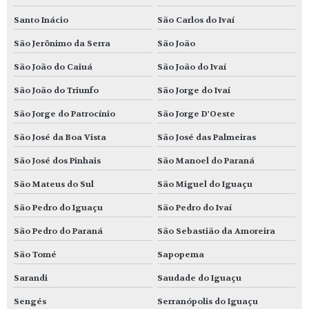
Santo Inácio
São Carlos do Ivaí
São Jerônimo da Serra
São João
São João do Caiuá
São João do Ivaí
São João do Triunfo
São Jorge do Ivaí
São Jorge do Patrocínio
São Jorge D'Oeste
São José da Boa Vista
São José das Palmeiras
São José dos Pinhais
São Manoel do Paraná
São Mateus do Sul
São Miguel do Iguaçu
São Pedro do Iguaçu
São Pedro do Ivaí
São Pedro do Paraná
São Sebastião da Amoreira
São Tomé
Sapopema
Sarandi
Saudade do Iguaçu
Sengés
Serranópolis do Iguaçu