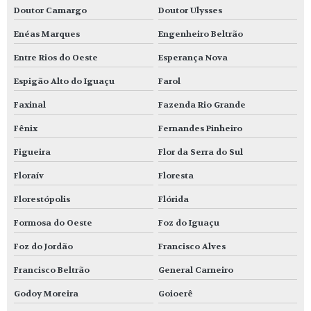
Doutor Camargo
Doutor Ulysses
Enéas Marques
Engenheiro Beltrão
Entre Rios do Oeste
Esperança Nova
Espigão Alto do Iguaçu
Farol
Faxinal
Fazenda Rio Grande
Fênix
Fernandes Pinheiro
Figueira
Flor da Serra do Sul
Floraív
Floresta
Florestópolis
Flórida
Formosa do Oeste
Foz do Iguaçu
Foz do Jordão
Francisco Alves
Francisco Beltrão
General Carneiro
Godoy Moreira
Goioerê