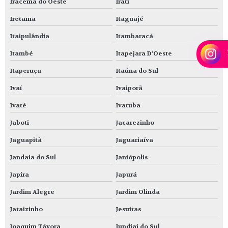
Iracema do Oeste
Irati
Iretama
Itaguajé
Itaipulândia
Itambaracá
Itambé
Itapejara D'Oeste
Itaperuçu
Itaúna do Sul
Ivaí
Ivaiporã
Ivaté
Ivatuba
Jaboti
Jacarezinho
Jaguapitã
Jaguariaíva
Jandaia do Sul
Janiópolis
Japira
Japurá
Jardim Alegre
Jardim Olinda
Jataizinho
Jesuítas
Joaquim Távora
Jundiaí do Sul