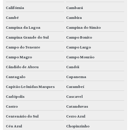
Califórnia
Cambará
Cambé
Cambira
Campina da Lagoa
Campina do Simão
Campina Grande do Sul
Campo Bonito
Campo do Tenente
Campo Largo
Campo Magro
Campo Mourão
Cândido de Abreu
Candói
Cantagalo
Capanema
Capitão Leônidas Marques
Carambeí
Carlópolis
Cascavel
Castro
Catanduvas
Centenário do Sul
Cerro Azul
Céu Azul
Chopinzinho