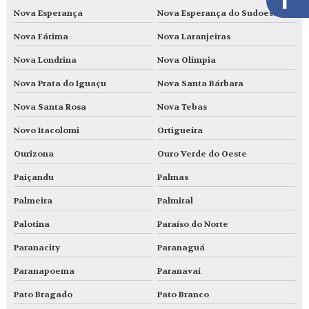
Nova Esperança
Nova Esperança do Sudoeste
Nova Fátima
Nova Laranjeiras
Nova Londrina
Nova Olímpia
Nova Prata do Iguaçu
Nova Santa Bárbara
Nova Santa Rosa
Nova Tebas
Novo Itacolomi
Ortigueira
Ourizona
Ouro Verde do Oeste
Paiçandu
Palmas
Palmeira
Palmital
Palotina
Paraíso do Norte
Paranacity
Paranaguá
Paranapoema
Paranavaí
Pato Bragado
Pato Branco